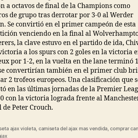
n a octavos de final de la Champions como
os de grupo tras derrotar por 3-0 al Werder
. Se convirtió en el primer campeón de esta
ición venciendo en la final al Wolverhampt
ers, la clave estuvo en el partido de ida, Chiv
victoria a los spurs con 2 goles en la victoria e
ux por 1-2, en la vuelta en the lane terminó 1
se convertirían también en el primer club br
ar 2 trofeos europeos. Una clasificación que s
tó en las últimas jornadas de la Premier Lea
0 con la victoria lograda frente al Mancheste
l de Peter Crouch.
eta ajax violeta
,
camiseta del ajax mas vendida
,
comprar ca
s
ajax