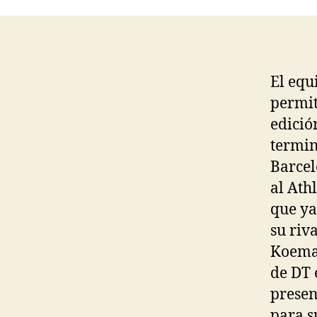
El equ
permit
edició
termin
Barcel
al Ath
que ya
su riv
Koeman
de DT 
presen
para s