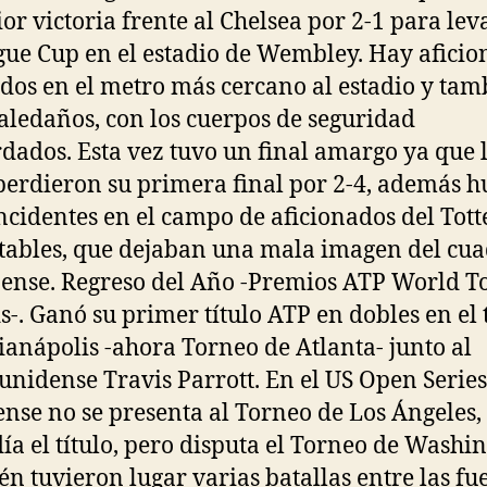
ior victoria frente al Chelsea por 2-1 para lev
gue Cup en el estadio de Wembley. Hay afici
dos en el metro más cercano al estadio y tam
 aledaños, con los cuerpos de seguridad
dados. Esta vez tuvo un final amargo ya que 
perdieron su primera final por 2-4, además 
ncidentes en el campo de aficionados del To
ables, que dejaban una mala imagen del cu
ense. Regreso del Año -Premios ATP World T
-. Ganó su primer título ATP en dobles en el
ianápolis -ahora Torneo de Atlanta- junto al
unidense Travis Parrott. En el US Open Series
ense no se presenta al Torneo de Los Ángeles
ía el título, pero disputa el Torneo de Washin
n tuvieron lugar varias batallas entre las fu