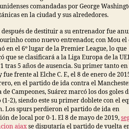
ounidenses comandadas por George Washingt
itánicas en la ciudad y sus alrededores.
 después de destituir a su entrenador fue an
ourinho como nuevo entrenador, con Mou el 
ó en el 6º lugar de la Premier League, lo que
ó que se clasificará a la Liga Europa de la U
1 tras 5 años de ausencia. Su primer tanto e
 fue frente al Elche C. F., el 8 de enero de 201
rero, en el partido de ida contra el Mancheste
a de Campeones, Suárez marcó los dos goles d
 (1-2), siendo este su primer doblete con el e
n. Los spurs perdieron el partido de ida en
ión de local por 0-1. El 8 de mayo de 2019,
se
cion ajax
se disputaría el partido de vuelta e