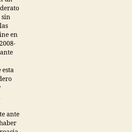
iderato
 sin
las
ine en
 2008-
 ante
 esta
dero
r
n
e ante
 haber