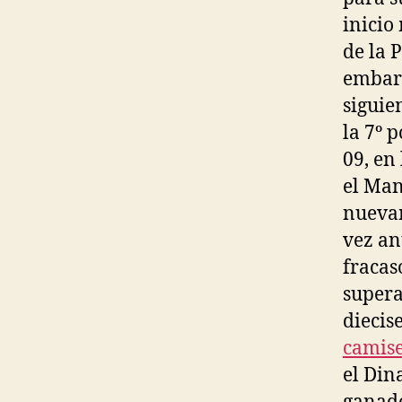
inicio
de la 
embarg
siguie
la 7º 
09, en
el Man
nuevam
vez an
fracas
supera
diecis
camise
el Din