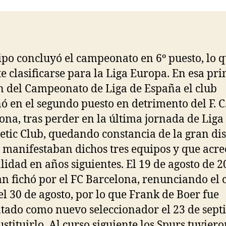
entrada
entrada
ipo concluyó el campeonato en 6º puesto, lo q
e clasificarse para la Liga Europa. En esa pr
n del Campeonato de Liga de España el club
ó en el segundo puesto en detrimento del F. C
ona, tras perder en la última jornada de Liga
letic Club, quedando constancia de la gran di
 manifestaban dichos tres equipos y que acre
alidad en años siguientes. El 19 de agosto de 2
 fichó por el FC Barcelona, renunciando el 
el 30 de agosto, por lo que Frank de Boer fue
tado como nuevo seleccionador el 23 de sep
ustituirlo. Al curso siguiente los Spurs tuvier