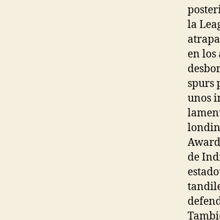
poster
la Lea
atrapa
en los
desbor
spurs 
unos i
lament
londin
Awards
de Ind
estado
tandil
defend
Tambié