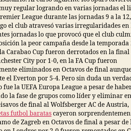
 muy regular logrando en varias jornadas el l
Premier League durante las jornadas 9 a la 12,
o el club atravesó varias irregularidades en 
ntes jornadas lo que provocó que el club culm
posición la peor campaña desde la temporada
 la Carabao Cup fueron derrotados en la final
chester City por 1-0, en la FA Cup fueron
ente eliminados en Octavos de final aunque
te el Everton por 5-4. Pero sin duda un verda
o fue la UEFA Europa League a pesar de habe
do la fase de grupos como líder y eliminar e
eisavos de final al Wolfsberger AC de Austria,
tas futbol baratas
cayeron sorprendentement
amo de Zagreb en Octavos de final a pesar de