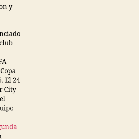
on y
unciado
club
EFA
n Copa
5. El 24
r City
el
quipo
gunda
n