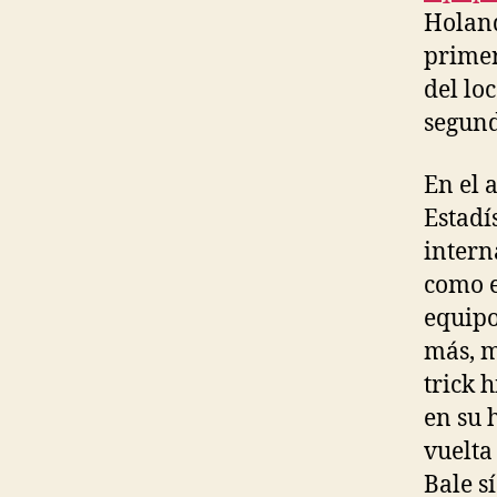
Holand
primer
del lo
segund
En el 
Estadí
intern
como e
equipo
más, m
trick 
en su 
vuelta
Bale s