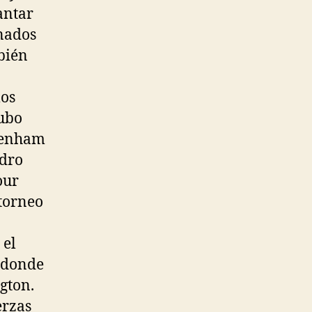
antar
onados
bién
los
hubo
ttenham
adro
our
 torneo
 el
, donde
gton.
erzas