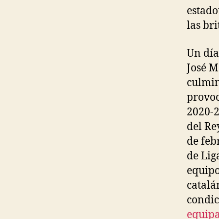
estad
las br
Un día
José M
culmin
provoc
2020-2
del Rey
de feb
de Lig
equipo
catalá
condic
equipa