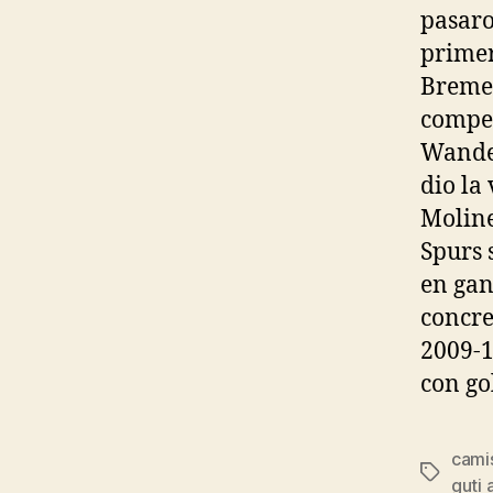
pasaro
primer
Bremen
compet
Wander
dio la 
Moline
Spurs 
en gan
concre
2009-1
con go
camis
Etiqueta
guti 