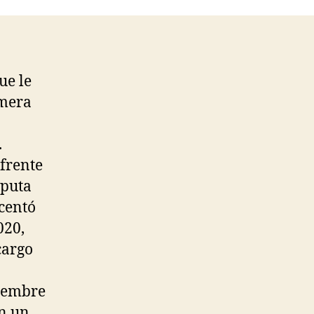
ue le
imera
.
 frente
sputa
centó
020,
cargo
tiembre
on un