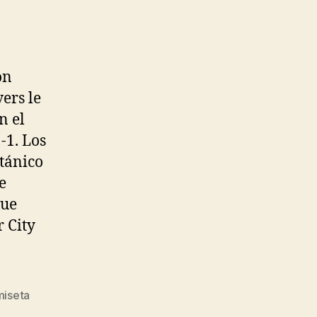
on
ers le
n el
-1. Los
itánico
e
gue
r City
miseta