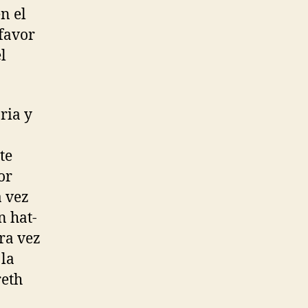
n el
 favor
l
ria y
te
or
a vez
n hat-
era vez
 la
reth