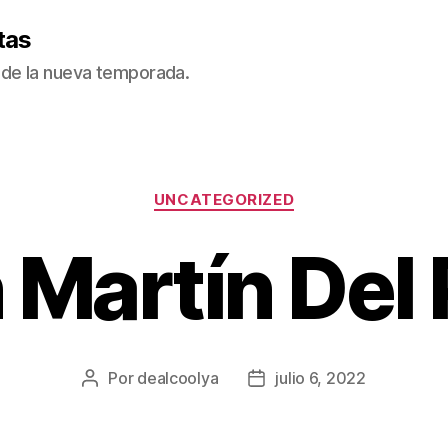
tas
de la nueva temporada.
Categorías
UNCATEGORIZED
 Martín Del 
Por
dealcoolya
julio 6, 2022
Autor
Fecha
de
de
la
la