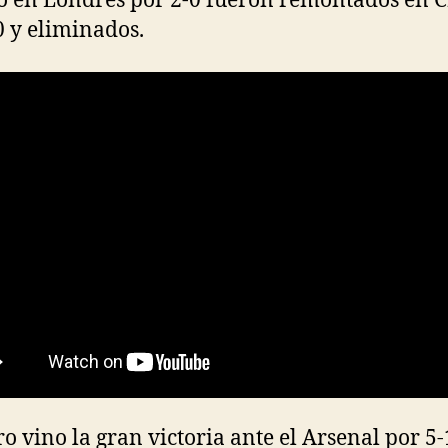
 en Londres por 2-0 fueron remontados en C
0 y eliminados.
o vino la gran victoria ante el Arsenal por 5-