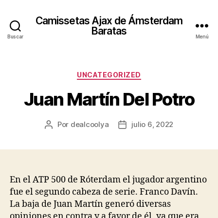
Camissetas Ajax de Ámsterdam
Baratas
Buscar
Menú
Categorías
UNCATEGORIZED
Juan Martín Del Potro
Por
dealcoolya
julio 6, 2022
Autor
Fecha
de
de
la
la
entrada
entrada
En el ATP 500 de Róterdam el jugador argentino
fue el segundo cabeza de serie. Franco Davín.
La baja de Juan Martín generó diversas
opiniones en contra y a favor de él, ya que era