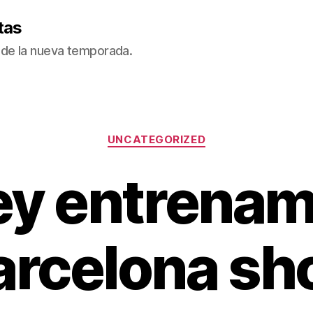
tas
de la nueva temporada.
Categorías
UNCATEGORIZED
ey entrenam
arcelona sh