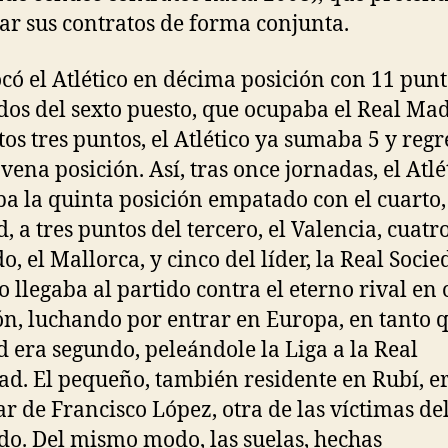
ar sus contratos de forma conjunta.
ocó el Atlético en décima posición con 11 punt
 dos del sexto puesto, que ocupaba el Real Mad
tos tres puntos, el Atlético ya sumaba 5 y reg
ovena posición. Así, tras once jornadas, el Atlé
a la quinta posición empatado con el cuarto,
, a tres puntos del tercero, el Valencia, cuatr
, el Mallorca, y cinco del líder, la Real Socie
co llegaba al partido contra el eterno rival en
ón, luchando por entrar en Europa, en tanto q
 era segundo, peleándole la Liga a la Real
ad. El pequeño, también residente en Rubí, e
ar de Francisco López, otra de las víctimas de
do. Del mismo modo, las suelas, hechas