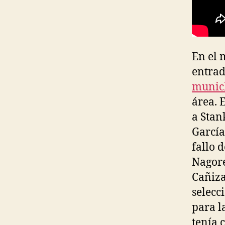
En el 
entrad
munic
área. 
a Stan
García
fallo 
Nagore
Cañiza
selecc
para l
tenía 