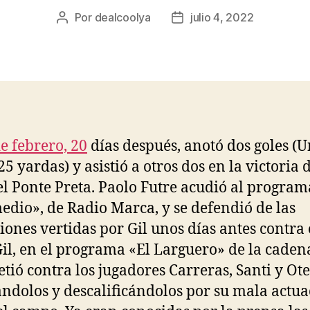
Por
dealcoolya
julio 4, 2022
Autor
Fecha
de
de
la
la
entrada
entrada
de febrero, 20
días después, anotó dos goles (
5 yardas) y asistió a otros dos en la victoria 
el Ponte Preta. Paolo Futre acudió al program
edio», de Radio Marca, y se defendió de las
iones vertidas por Gil unos días antes contra 
Gil, en el programa «El Larguero» de la caden
tió contra los jugadores Carreras, Santi y Ote
ándolos y descalificándolos por su mala actu