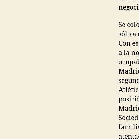
negoci
Se col
sólo a
Con es
a la n
ocupab
Madrid
segundo
Atléti
posici
Madrid
Socied
famili
atenta