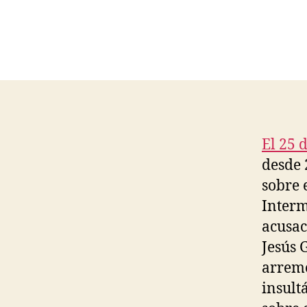
El 25 
desde 2
sobre 
Interm
acusac
Jesús 
arreme
insult