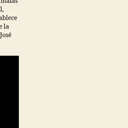
s malas
l,
tablece
e la
José