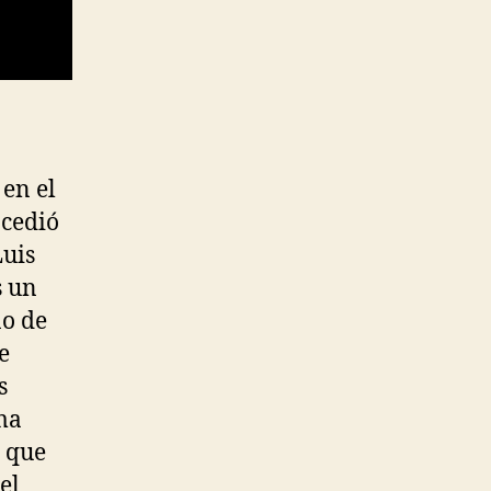
 en el
 cedió
Luis
s un
no de
e
s
ma
o que
el