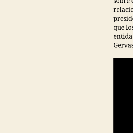
sobre 
relacio
presid
que lo
entida
Gervas