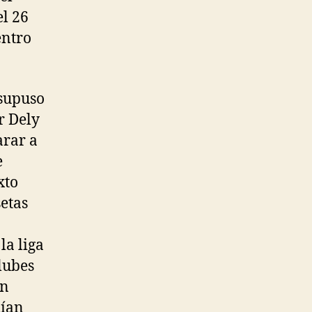
el 26
entro
 supuso
r Dely
arar a
e
xto
setas
la liga
lubes
an
dían