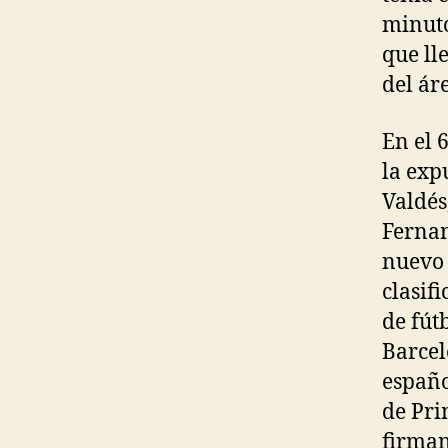
minuto
que ll
del ár
En el 
la exp
Valdés
Fernan
nuevo 
clasif
de fút
Barcel
españo
de Pri
firman