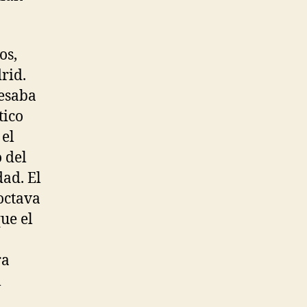
os,
rid.
resaba
tico
 el
o del
dad. El
 octava
ue el
ra
l