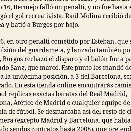
 16, Bermejo falló un penalti, y no fue hasta 
egó el gol recreativista: Raúl Molina recibió d
ea y batió a Burgos por bajo.
66, en otro penalti cometido por Esteban, que
ulsión del guardameta, y lanzado también po
, Burgos rechazó el disparo y el balón fue a p
do Sanz, que marcó. Este punto los mandó d
a la undécima posición, a 3 del Barcelona, se
icado. En esta tienda online encontrarás cami
bol replicas exactas baratas del Real Madrid,
ona, Atético de Madrid o cualquier equipo de 
la de fútbol. Se desmarcaba así del resto de c
mera (excepto Madrid y Barcelona, que habí
do sendos contratos hasta 2008), que preten