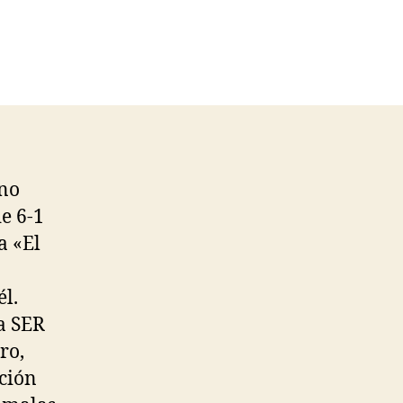
Uno
de 6-1
a «El
él.
a SER
ro,
ación