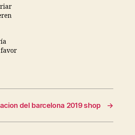
riar
ieren
ría
 favor
acion del barcelona 2019 shop
→