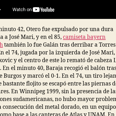
minuto 42, Otero fue expulsado por una dura
a a José Mari, y en el 85,
camiseta bayern
h
también lo fue Galán tras derribar a Torres
En el 74, jugada por la izquierda de José Mari,
kovic y el centro de este lo remató de cabeza 
. En el minuto 40, Baraja recogió el balón tra
de Burgos y marcó el 0-1. En el 74, un tiro leja
 bastante flojito se escapó entre las piernas d
res. En Winnipeg 1999, sin la presencia de la
iones sudamericanas, no hubo mayor proble
a consecución del metal dorado, en un equip
como base a las canteras de Atlas y UNAM. En 