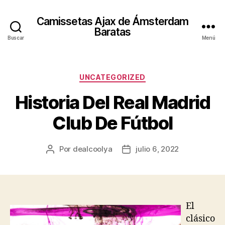
Camissetas Ajax de Ámsterdam
Baratas
Buscar
Menú
Categorías
UNCATEGORIZED
Historia Del Real Madrid
Club De Fútbol
Por
dealcoolya
julio 6, 2022
Autor
Fecha
de
de
la
la
entrada
entrada
El
clásico