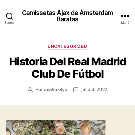
Camissetas Ajax de Ámsterdam
Baratas
Buscar
Menú
Categorías
UNCATEGORIZED
Historia Del Real Madrid
Club De Fútbol
Por
dealcoolya
julio 6, 2022
Autor
Fecha
de
de
la
la
entrada
entrada