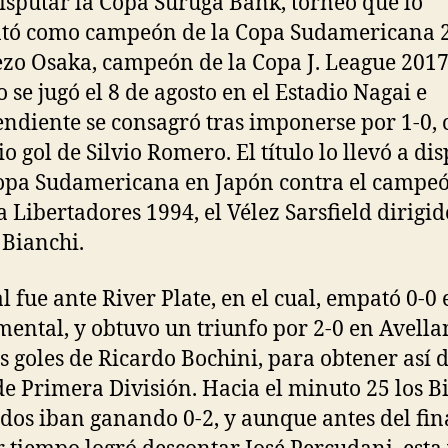
isputar la Copa Suruga Bank, torneo que lo
tó como campeón de la Copa Sudamericana 
ezo Osaka, campeón de la Copa J. League 2017
o se jugó el 8 de agosto en el Estadio Nagai e
ndiente se consagró tras imponerse por 1-0,
io gol de Silvio Romero. El título lo llevó a di
opa Sudamericana en Japón contra el campe
a Libertadores 1994, el Vélez Sarsfield dirigi
 Bianchi.
l fue ante River Plate, en el cual, empató 0-0 
ntal, y obtuvo un triunfo por 2-0 en Avell
s goles de Ricardo Bochini, para obtener así
 de Primera División. Hacia el minuto 25 los B
dos iban ganando 0-2, y aunque antes del fin