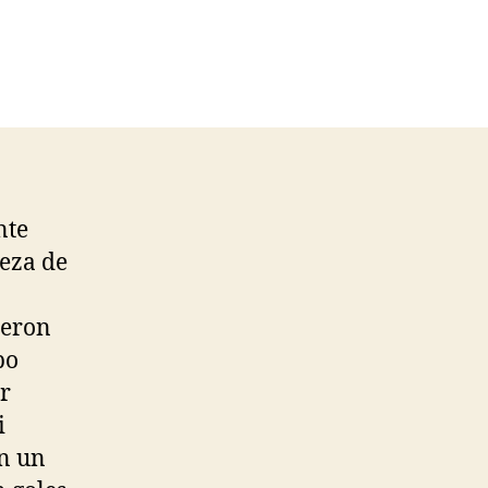
nte
beza de
ieron
po
ar
i
on un