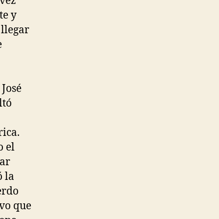
 vez
te y
 llegar
e
 José
ltó
ica.
 el
gar
 la
erdo
uvo que