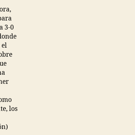
ora,
para
a 3-0
 donde
 el
sobre
que
na
mer
o
 Como
e, los
ón)