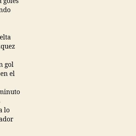
n goles
ando
elta
zquez
n gol
en el
 minuto
s
a lo
cador