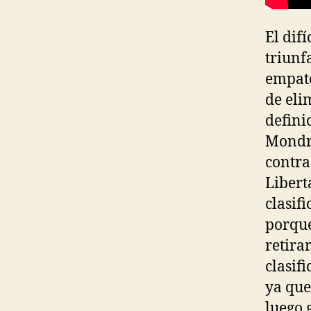
El dif
triunf
empate
de eli
defini
Mondra
contra
Libert
clasif
porque
retira
clasif
ya que
luego 