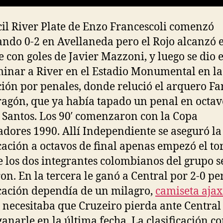
ícil River Plate de Enzo Francescoli comenzó
ando 0-2 en Avellaneda pero el Rojo alcanzó e
 con goles de Javier Mazzoni, y luego se dio e
minar a River en el Estadio Monumental en la
ción por penales, donde relució el arquero Fa
gón, que ya había tapado un penal en octav
 Santos. Los 90′ comenzaron con la Copa
adores 1990. Allí Independiente se aseguró la
icación a octavos de final apenas empezó el t
 los dos integrantes colombianos del grupo s
ron. En la tercera le ganó a Central por 2-0 pe
icación dependía de un milagro,
camiseta ajax
 necesitaba que Cruzeiro pierda ante Central
ganarle en la última fecha. La clasificación co