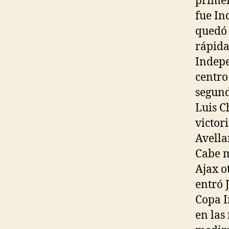
primer
fue In
quedó 
rápida
Indepe
centro
segund
Luis C
victor
Avella
Cabe m
Ajax o
entró 
Copa I
en las