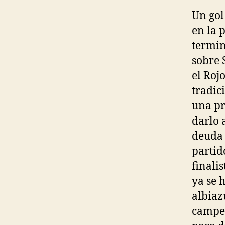
Un gol
en la 
termin
sobre 
el Rojo
tradic
una pr
darlo 
deuda 
partid
finali
ya se 
albiaz
campeó