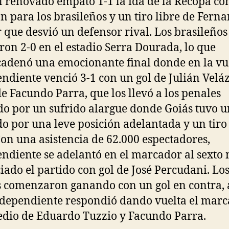
l renovado empató 1-1 la ida de la Recopa co
n para los brasileños y un tiro libre de Fern
 que desvió un defensor rival. Los brasileños
ron 2-0 en el estadio Serra Dourada, lo que
adenó una emocionante final donde en la vu
ndiente venció 3-1 con un gol de Julián Velá
de Facundo Parra, que los llevó a los penales
o por un sufrido alargue donde Goiás tuvo u
o por una leve posición adelantada y un tiro 
Con una asistencia de 62.000 espectadores,
ndiente se adelantó en el marcador al sexto
ciado el partido con gol de José Percudani. Lo
s comenzaron ganando con un gol en contra, 
dependiente respondió dando vuelta el mar
dio de Eduardo Tuzzio y Facundo Parra.