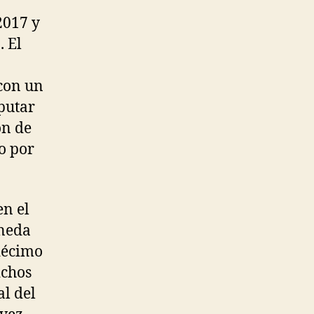
2017 y
. El
 con un
sputar
ón de
do por
en el
aneda
 décimo
ichos
al del