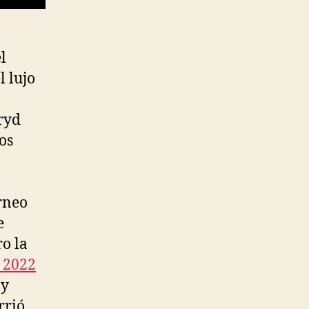
l
l lujo
ryd
os
orneo
e
ro la
 2022
 y
rrió