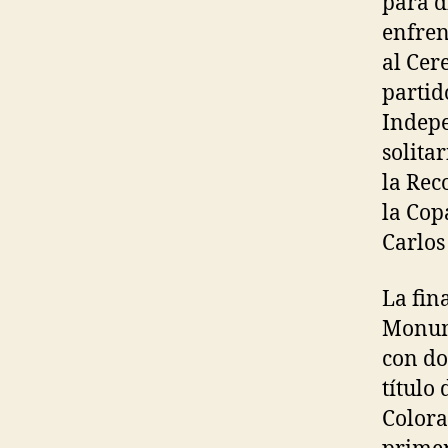
para d
enfren
al Cer
partid
Indepe
solitar
la Rec
la Cop
Carlos
La fina
Monume
con do
título
Colora