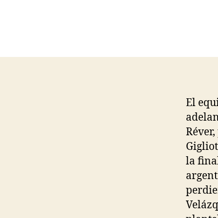
El equ
adelan
Réver,
Giglio
la fin
argent
perdie
Velázq