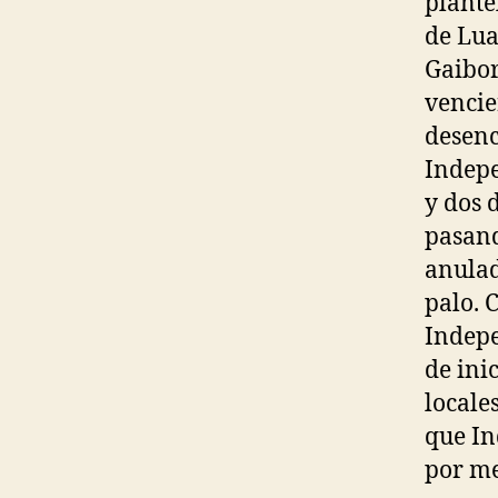
plante
de Lua
Gaibor
vencie
desenc
Indepe
y dos 
pasand
anulad
palo. 
Indepe
de ini
locale
que In
por me