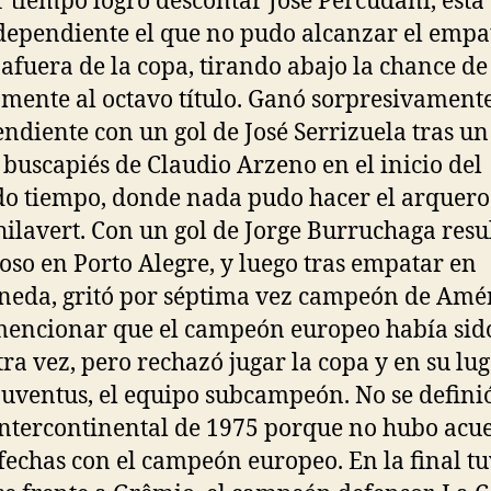
 tiempo logró descontar José Percudani, esta
dependiente el que no pudo alcanzar el empa
afuera de la copa, tirando abajo la chance de
mente al octavo título. Ganó sorpresivament
ndiente con un gol de José Serrizuela tras un
 buscapiés de Claudio Arzeno en el inicio del
o tiempo, donde nada pudo hacer el arquero
hilavert. Con un gol de Jorge Burruchaga resu
ioso en Porto Alegre, y luego tras empatar en
neda, gritó por séptima vez campeón de Amér
encionar que el campeón europeo había sido
tra vez, pero rechazó jugar la copa y en su lu
Juventus, el equipo subcampeón. No se definió
ntercontinental de 1975 porque no hubo acu
 fechas con el campeón europeo. En la final t