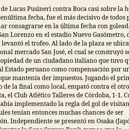
 de Lucas Pusineri contra Boca casi sobre la h
penúltima fecha, fue el más decisivo de todos 
ar consagrarse en la última fecha con golead
San Lorenzo en el estadio Nuevo Gasómetro,
 levantó el trofeo. Al lado de la plaza se ubica
ional mercado San José, el cual se construyó 
opiedad de un ciudadano italiano que tuvo 
al Estado peruano como compensación por u
que mantenía der impuestos. Jugando el pri
o de la final como local, empató contra el otr
sta, el Club Atlético Talleres de Córdoba, 1-1.
había implementado la regla del gol de visitant
ules tenían entonces muchas chances de ser
n. Independiente se presentó en Osaka (Jap