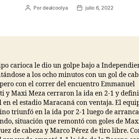
Por
dealcoolya
julio 6, 2022
Autor
Fecha
de
de
la
la
entrada
entrada
ipo carioca le dio un golpe bajo a Independie
tándose a los ocho minutos con un gol de ca
 pero con el correr del encuentro Emmanuel
tti y Maxi Meza cerraron la ida en 2-1 y defin
al en el estadio Maracaná con ventaja. El equi
ino triunfó en la ida por 2-1 luego de arranc
ndo, situación que remontó con goles de Max
uez de cabeza y Marco Pérez de tiro libre. C