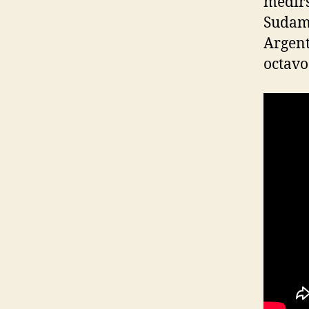
medirs
Sudame
Argent
octavo