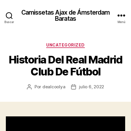
Camissetas Ajax de Ámsterdam
Baratas
Buscar
Menú
Categorías
UNCATEGORIZED
Historia Del Real Madrid
Club De Fútbol
Por
dealcoolya
julio 6, 2022
Autor
Fecha
de
de
la
la
entrada
entrada