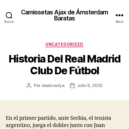
Camissetas Ajax de Ámsterdam
Baratas
Buscar
Menú
Categorías
UNCATEGORIZED
Historia Del Real Madrid
Club De Fútbol
Por
dealcoolya
julio 6, 2022
Autor
Fecha
de
de
la
la
entrada
entrada
En el primer partido, ante Serbia, el tenista
argentino, juega el dobles junto con Juan