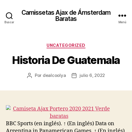
Camissetas Ajax de Ámsterdam
Baratas
Buscar
Menú
Categorías
UNCATEGORIZED
Historia De Guatemala
Por
dealcoolya
julio 6, 2022
Autor
Fecha
de
de
la
la
entrada
entrada
BBC Sports (en inglés). ↑ (En inglés) Data on
Argentina in Panamerican Games. ↑ (En inglés)