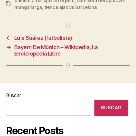
camiseta del ajax 2018 peru
,
camiseta del ajax azul
Etiquetas
manga larga
,
tienda ajax vs barcelona
←
Luis Suárez (futbolista)
→
Bayern De Múnich – Wikipedia, La
Enciclopedia Libre
Buscar
BUSCAR
Recent Posts