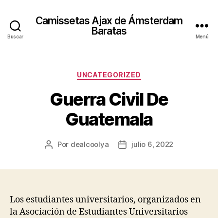
Camissetas Ajax de Ámsterdam
Baratas
Buscar
Menú
Categorías
UNCATEGORIZED
Guerra Civil De
Guatemala
Por
dealcoolya
julio 6, 2022
Autor
Fecha
de
de
la
la
entrada
entrada
Los estudiantes universitarios, organizados en
la Asociación de Estudiantes Universitarios