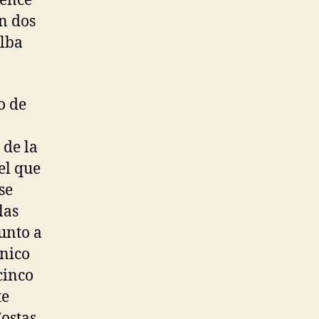
vence
n dos
Alba
o de
 de la
el que
se
las
junto a
único
cinco
te
ostas,