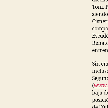
Toni, 
siendo
Cisner
compon
Escudé
Renato
entre
Sin em
inclus
Segund
(
www.a
baja de
posici
de Fút