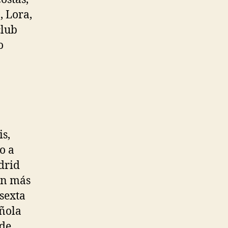
, Lora,
club
o
s,
o a
drid
ión más
 sexta
añola
 de