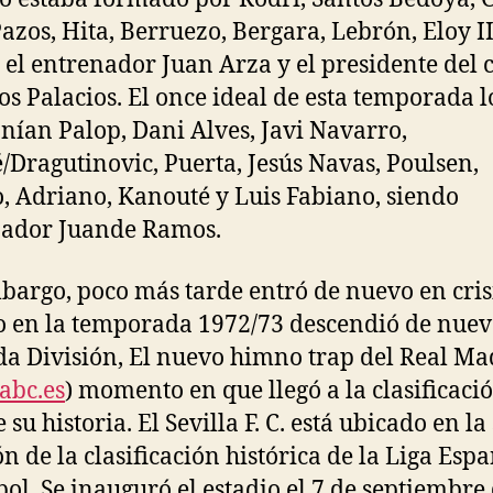
Pazos, Hita, Berruezo, Bergara, Lebrón, Eloy II
 el entrenador Juan Arza y el presidente del 
os Palacios. El once ideal de esta temporada l
ían Palop, Dani Alves, Javi Navarro,
/Dragutinovic, Puerta, Jesús Navas, Poulsen,
, Adriano, Kanouté y Luis Fabiano, siendo
nador Juande Ramos.
bargo, poco más tarde entró de nuevo en crisi
o en la temporada 1972/73 descendió de nuev
a División, El nuevo himno trap del Real Ma
bc.es
) momento en que llegó a la clasificac
 su historia. El Sevilla F. C. está ubicado en la
ón de la clasificación histórica de la Liga Esp
bol. Se inauguró el estadio el 7 de septiembre