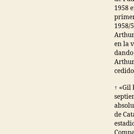
1958 e
primer
1958/5
Arthur
en la 
dando 
Arthur
cedido 
↑ «Gil
septie
absolu
de Cat
estadi
Compan