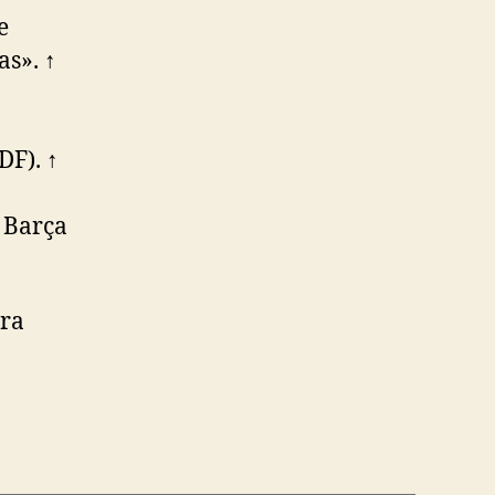
e
as». ↑
DF). ↑
l Barça
ara