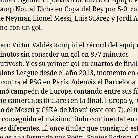
nes vigente. El jueves 8 de enero el equipo 
Camp Nou al Elche en Copa del Rey por 5-0, co
de Neymar, Lionel Messi, Luis Suárez y Jordi 
no con un gol.
tero Víctor Valdés Rompió el récord del equip
nutos sin conseder un gol en 877 minutos
utivosb. Y es su primer gol en cuartos de final
ons League desde el año 2013, momento en 
contra el PSG en París. Además el Barcelona 
mó campeón de Europa contando entre sus fi
te canteranos titulares en la final. Europa y, 
 de Moscú y CSKA de Moscú (este con 7), el 
 conseguido el máximo título continental en 
es diferentes. El once titular que consiguió es
o estaba formado por Rodri, Santos Bedoya, C