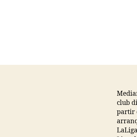
Median
club d
partir
arranq
LaLiga