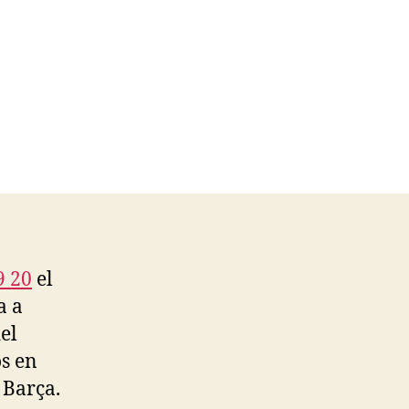
9 20
el
a a
el
os en
 Barça.