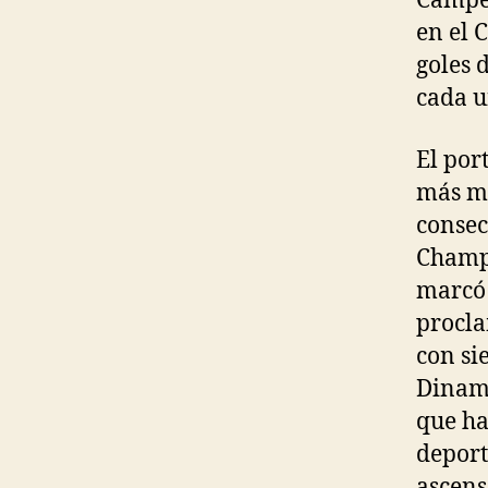
Campeo
en el 
goles 
cada u
El por
más mi
consec
Champi
marcó 
procla
con sie
Dinamo
que ha
deport
ascens