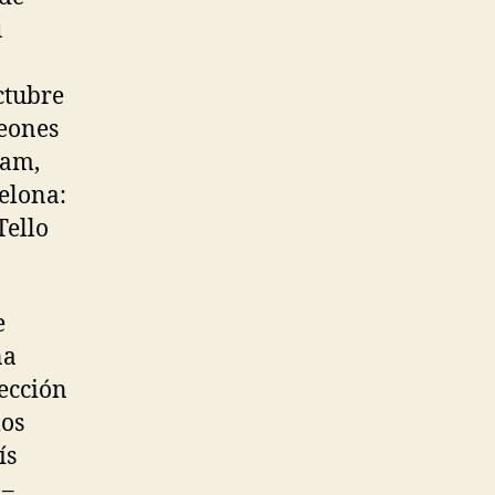
u
octubre
peones
ham,
elona:
Tello
e
ña
lección
los
ís
 –