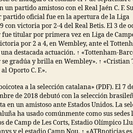
n un partido amistoso con el Real Jaén C. F. S
 partido oficial fue en la apertura de la Liga
9 con victoria por 2-4 del Real Betis. El 3 de 
 fue titular por primera vez en Liga de Cam
victoria por 2 a 4, en Wembley, ante el Totten
una destacada actuación. ↑ «Tottenham-Barc
 se gradúa y brilla en Wembley». ↑ «Cristian 
al Oporto C. F.».
 boicotea a la selección catalana» (PDF). El 7 d
mbre de 2018 debutó con la selección brasile
ta en un amistoso ante Estados Unidos. La se
aluña ha usado comúnmente como sus sedes 
os de Camp de Les Corts, Estadio Olímpico Llu
ys y el estadio Camp Nou. ↑ «ATBnoticias.es