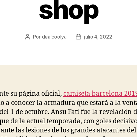
shop
Por
dealcoolya
julio 4, 2022
Autor
Fecha
de
de
la
la
entrada
entrada
te su página oficial,
camiseta barcelona 201
io a conocer la armadura que estará a la vent
 del 1 de octubre. Ansu Fati fue la revelación d
ue de la actual temporada, con goles decisiv
ante las lesiones de los grandes atacantes del