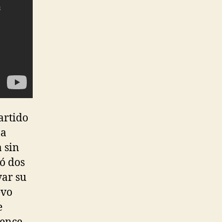
artido
 a
 sin
tó dos
var su
evo
e