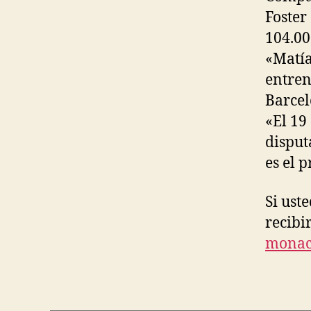
Foster
104.00
«Matía
entren
Barcel
«El 19
disput
es el 
Si ust
recibi
mona