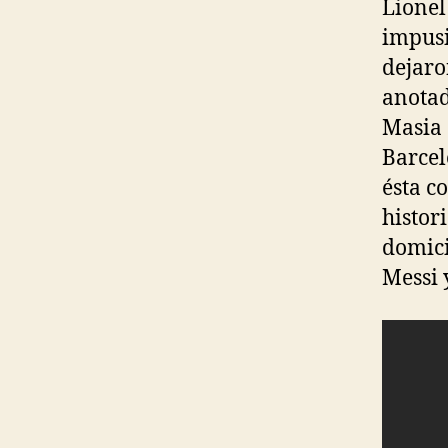
Lionel
impusi
dejaro
anotad
Masia 
Barcel
ésta c
histor
domici
Messi 