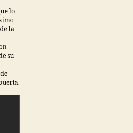
que lo
áximo
de la
Con
de su
 de
puerta.