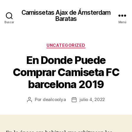
Camissetas Ajax de Ámsterdam
Baratas
Buscar
Menú
Categorías
UNCATEGORIZED
En Donde Puede
Comprar Camiseta FC
barcelona 2019
Por
dealcoolya
julio 4, 2022
Autor
Fecha
de
de
la
la
entrada
entrada