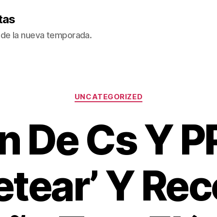
tas
de la nueva temporada.
Categorías
UNCATEGORIZED
an De Cs Y P
etear’ Y Re