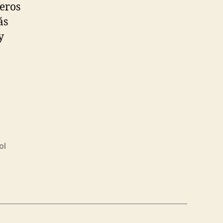
feros
ás
y
ol