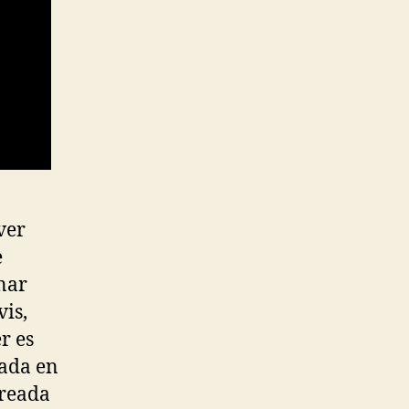
ver
e
nar
is,
r es
zada en
creada