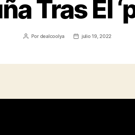
ña Tras El ‘
Por
dealcoolya
julio 19, 2022
Autor
Fecha
de
de
la
la
entrada
entrada