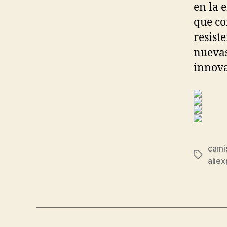
en la 
que co
resist
nuevas
innova
camis
Etiqueta
aliex