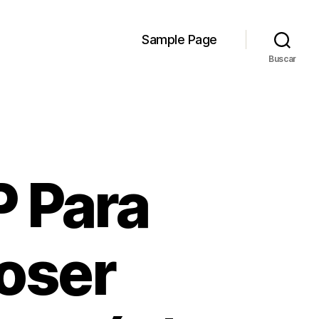
Sample Page
Buscar
P Para
coser