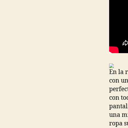
En la 
con un
perfec
con to
pantal
una mí
ropa s