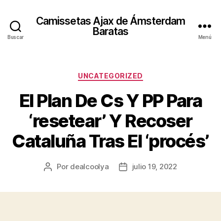
Camissetas Ajax de Ámsterdam
Baratas
Buscar
Menú
Categorías
UNCATEGORIZED
El Plan De Cs Y PP Para
‘resetear’ Y Recoser
Cataluña Tras El ‘procés’
Por
dealcoolya
julio 19, 2022
Autor
Fecha
de
de
la
la
entrada
entrada