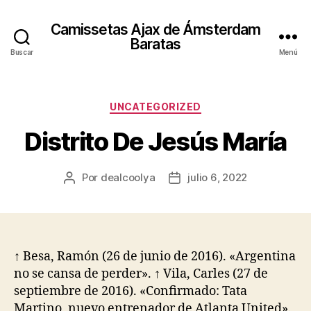
Camissetas Ajax de Ámsterdam
Baratas
Buscar
Menú
Categorías
UNCATEGORIZED
Distrito De Jesús María
Por
dealcoolya
julio 6, 2022
Autor
Fecha
de
de
la
la
entrada
entrada
↑ Besa, Ramón (26 de junio de 2016). «Argentina
no se cansa de perder». ↑ Vila, Carles (27 de
septiembre de 2016). «Confirmado: Tata
Martino, nuevo entrenador de Atlanta United».