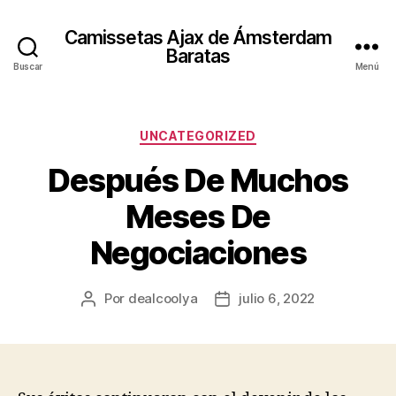
Camissetas Ajax de Ámsterdam
Baratas
Buscar
Menú
Categorías
UNCATEGORIZED
Después De Muchos
Meses De
Negociaciones
Por
dealcoolya
julio 6, 2022
Autor
Fecha
de
de
la
la
entrada
entrada