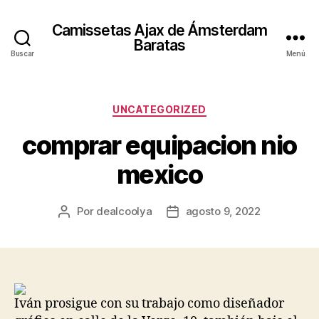
Camissetas Ajax de Ámsterdam
Baratas
Buscar
Menú
Categorías
UNCATEGORIZED
comprar equipacion nio
mexico
Por
dealcoolya
agosto 9, 2022
Autor
Fecha
de
de
la
la
entrada
entrada
Iván prosigue con su trabajo como diseñador