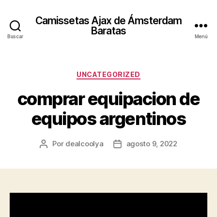
Camissetas Ajax de Ámsterdam
Baratas
Buscar
Menú
Categorías
UNCATEGORIZED
comprar equipacion de
equipos argentinos
Por
dealcoolya
agosto 9, 2022
Autor
Fecha
de
de
la
la
entrada
entrada