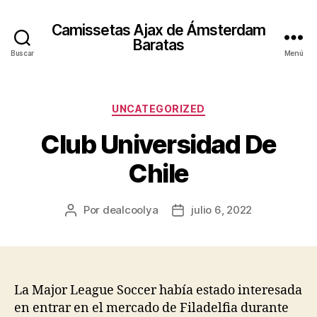
Camissetas Ajax de Ámsterdam
Baratas
Buscar
Menú
Categorías
UNCATEGORIZED
Club Universidad De
Chile
Por
dealcoolya
julio 6, 2022
Autor
Fecha
de
de
la
la
entrada
entrada
La Major League Soccer había estado interesada
en entrar en el mercado de Filadelfia durante