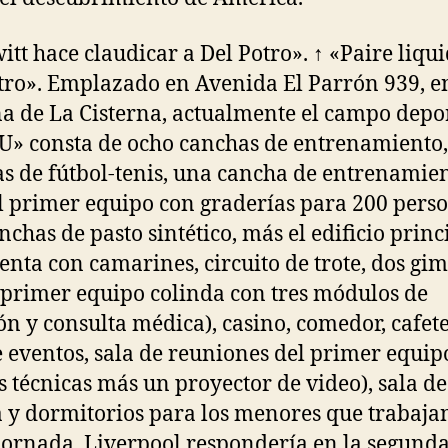
itt hace claudicar a Del Potro». ↑ «Paire liqu
tro». Emplazado en Avenida El Parrón 939, e
 de La Cisterna, actualmente el campo depo
«U» consta de ocho canchas de entrenamiento,
s de fútbol-tenis, una cancha de entrenamie
l primer equipo con graderías para 200 pers
nchas de pasto sintético, más el edificio princ
enta con camarines, circuito de trote, dos gi
l primer equipo colinda con tres módulos de
ón y consulta médica), casino, comedor, cafete
e eventos, sala de reuniones del primer equip
s técnicas más un proyector de video), sala de
 y dormitorios para los menores que trabaja
jornada. Liverpool respondería en la segunda