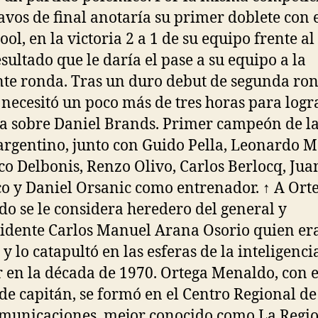
tavos de final anotaría su primer doblete con 
ool, en la victoria 2 a 1 de su equipo frente al
esultado que le daría el pase a su equipo a la
nte ronda. Tras un duro debut de segunda ro
necesitó un poco más de tres horas para logr
ia sobre Daniel Brands. Primer campeón de l
argentino, junto con Guido Pella, Leonardo M
co Delbonis, Renzo Olivo, Carlos Berlocq, Jua
 y Daniel Orsanic como entrenador. ↑ A Ort
o se le considera heredero del general y
idente Carlos Manuel Arana Osorio quien er
 y lo catapultó en las esferas de la inteligenci
r en la década de 1970. Ortega Menaldo, con e
de capitán, se formó en el Centro Regional de
municaciones, mejor conocido como La Regio