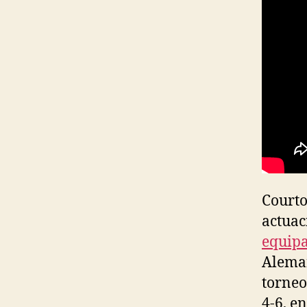
Courto
actuac
equipa
Aleman
torneo
4-6, e