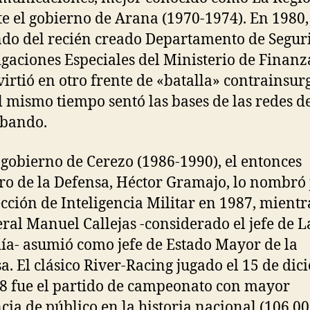
e el gobierno de Arana (1970-1974). En 1980
do del recién creado Departamento de Segur
igaciones Especiales del Ministerio de Finanz
virtió en otro frente de «batalla» contrainsur
l mismo tiempo sentó las bases de las redes d
abando.
 gobierno de Cerezo (1986-1990), el entonces
ro de la Defensa, Héctor Gramajo, lo nombró 
ección de Inteligencia Militar en 1987, mientr
eral Manuel Callejas -considerado el jefe de L
ía- asumió como jefe de Estado Mayor de la
a. El clásico River-Racing jugado el 15 de di
8 fue el partido de campeonato con mayor
ncia de público en la historia nacional (106.0