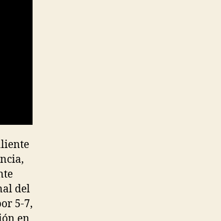
liente
ncia,
nte
nal del
or 5-7,
ión en