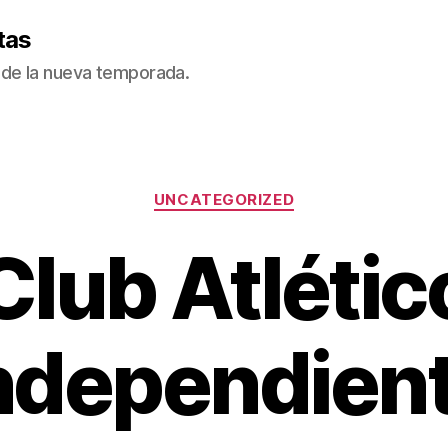
tas
de la nueva temporada.
Categorías
UNCATEGORIZED
Club Atlétic
ndependien