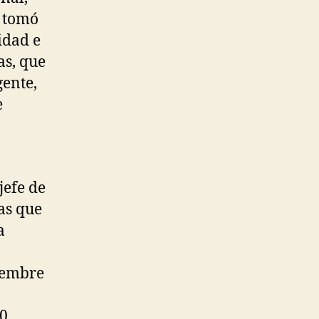
, tomó
idad e
as, que
gente,
e
jefe de
as que
a
ciembre
00