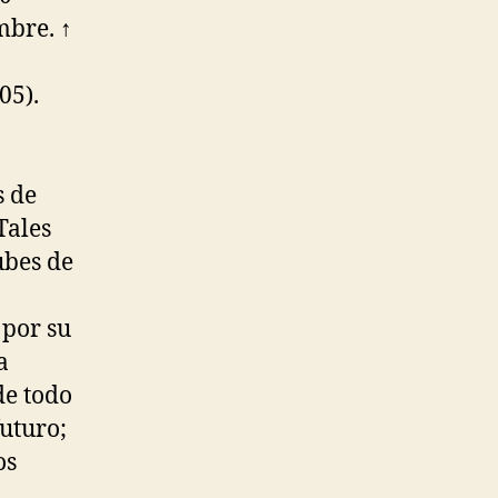
mbre. ↑
05).
s de
 Tales
ubes de
 por su
a
de todo
uturo;
os