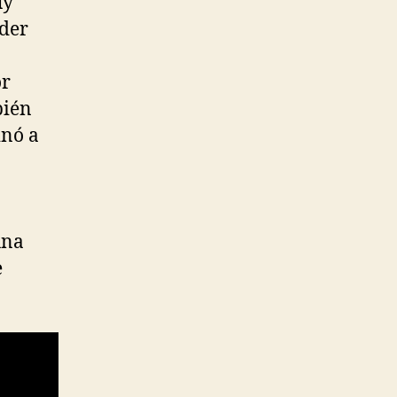
uy
oder
or
bién
inó a
una
e