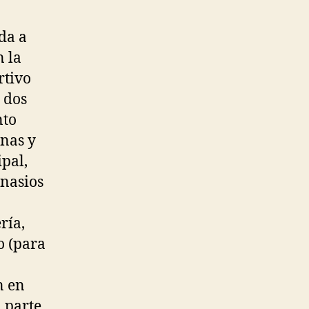
ida a
n la
rtivo
 dos
nto
onas y
ipal,
mnasios
ría,
o (para
n en
 parte,