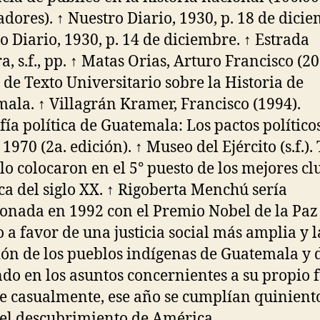
adores). ↑ Nuestro Diario, 1930, p. 18 de dicie
o Diario, 1930, p. 14 de diciembre. ↑ Estrada
a, s.f., pp. ↑ Matas Orias, Arturo Francisco (20
 de Texto Universitario sobre la Historia de
ala. ↑ Villagrán Kramer, Francisco (1994).
fía política de Guatemala: Los pactos político
1970 (2a. edición). ↑ Museo del Ejército (s.f.).
 lo colocaron en el 5° puesto de los mejores cl
a del siglo XX. ↑ Rigoberta Menchú sería
onada en 1992 con el Premio Nobel de la Paz
o a favor de una justicia social más amplia y l
ión de los pueblos indígenas de Guatemala y 
do en los asuntos concernientes a su propio f
 casualmente, ese año se cumplían quinient
el descubrimiento de América.