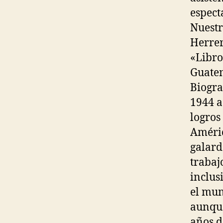
espect
Nuestr
Herrer
«Libro
Guatem
Biogra
1944 a 
logros
Améric
galard
trabaj
inclus
el mun
aunque
años d