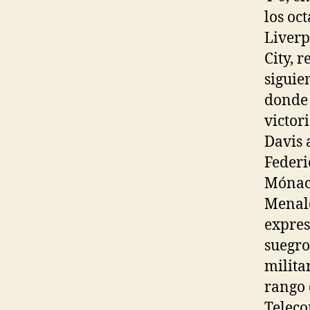
los oc
Liverp
City, r
siguie
donde 
victor
Davis 
Federi
Mónaco
Menald
expres
suegro
milita
rango 
Teleco