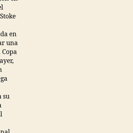
el
 Stoke
nda en
ar una
a Copa
ayer,
n
ega
a su
a
l
nal,