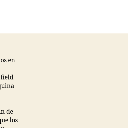
dos en
field
squina
in de
que los