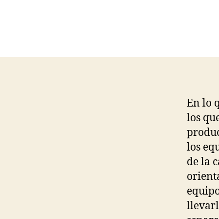
En lo 
los qu
produc
los eq
de la 
orient
equipo
llevar