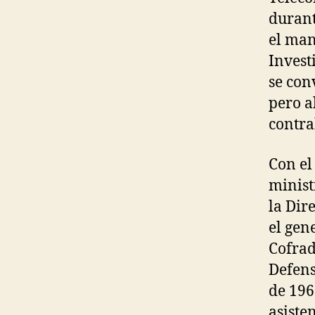
durant
el man
Invest
se con
pero a
contr
Con el
minist
la Dir
el gen
Cofrad
Defens
de 196
asiste