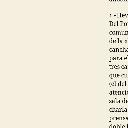
↑ «Hew
Del Po
comuna
de la 
cancha
para e
tres ca
que cu
(el de
atenci
sala d
charla
prensa
doble 