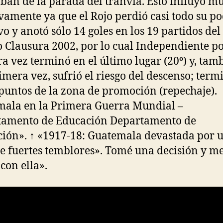
ban de la parada del tranvía. Esto influyó m
vamente ya que el Rojo perdió casi todo su p
vo y anotó sólo 14 goles en los 19 partidos del
 Clausura 2002, por lo cual Independiente p
a vez terminó en el último lugar (20º) y, tam
imera vez, sufrió el riesgo del descenso; term
 puntos de la zona de promoción (repechaje).
ala en la Primera Guerra Mundial –
tamento de Educación Departamento de
ión». ↑ «1917-18: Guatemala devastada por 
de fuertes temblores». Tomé una decisión y m
con ella».