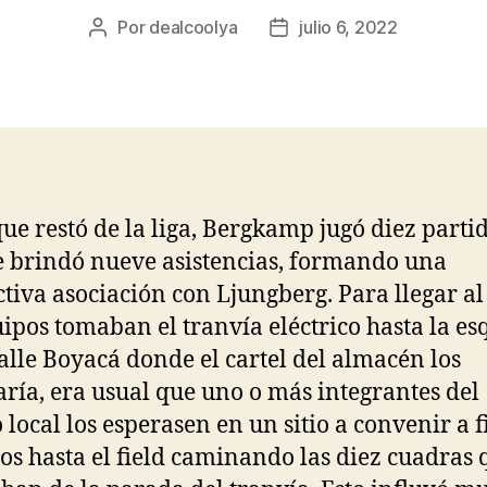
Por
dealcoolya
julio 6, 2022
Autor
Fecha
de
de
la
la
entrada
entrada
que restó de la liga, Bergkamp jugó diez parti
e brindó nueve asistencias, formando una
tiva asociación con Ljungberg. Para llegar al 
uipos tomaban el tranvía eléctrico hasta la e
calle Boyacá donde el cartel del almacén los
aría, era usual que uno o más integrantes del
 local los esperasen en un sitio a convenir a f
los hasta el field caminando las diez cuadras 