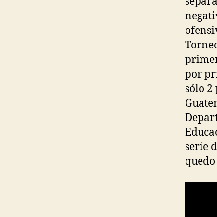
separa
negati
ofensi
Torneo
primer
por pr
sólo 2
Guatem
Depar
Educac
serie 
quedo 