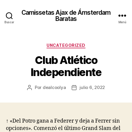
Camissetas Ajax de Ámsterdam
Baratas
Buscar
Menú
Categorías
UNCATEGORIZED
Club Atlético
Independiente
Por
dealcoolya
julio 6, 2022
Autor
Fecha
de
de
la
la
entrada
entrada
↑ «Del Potro gana a Federer y deja a Ferrer sin
opciones». Comenzó el último Grand Slam del