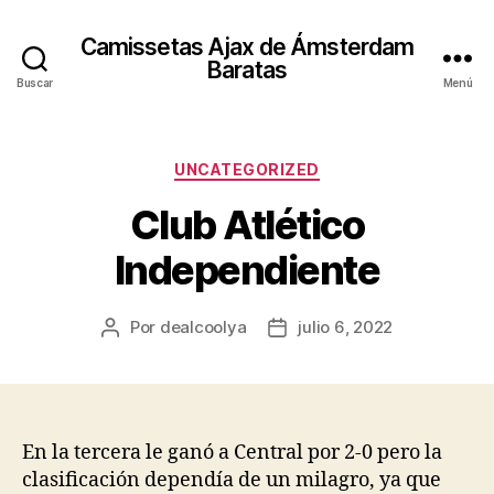
Camissetas Ajax de Ámsterdam
Baratas
Buscar
Menú
Categorías
UNCATEGORIZED
Club Atlético
Independiente
Por
dealcoolya
julio 6, 2022
Autor
Fecha
de
de
la
la
entrada
entrada
En la tercera le ganó a Central por 2-0 pero la
clasificación dependía de un milagro, ya que