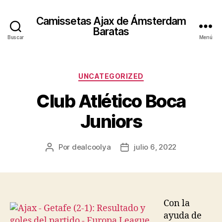
Camissetas Ajax de Ámsterdam
Baratas
Buscar
Menú
Categorías
UNCATEGORIZED
Club Atlético Boca
Juniors
Por
dealcoolya
julio 6, 2022
Autor
Fecha
de
de
la
la
entrada
entrada
Con la
ayuda de