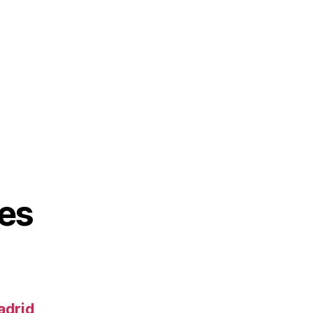
es
adrid