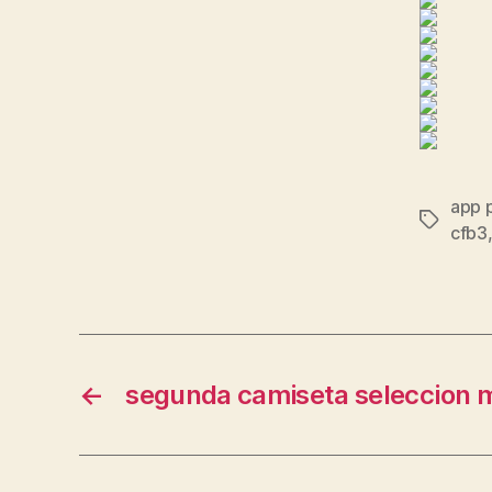
app p
Etiqueta
cfb3
←
segunda camiseta seleccion 