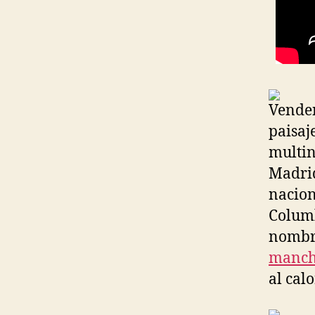
Venden
paisaj
multin
Madrid
nacion
Columb
nombre
manche
al cal