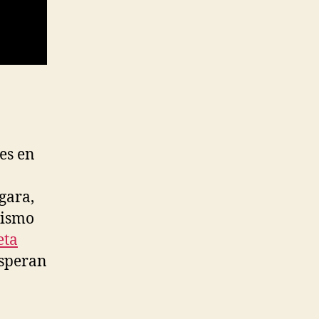
es en
gara,
mismo
eta
osperan