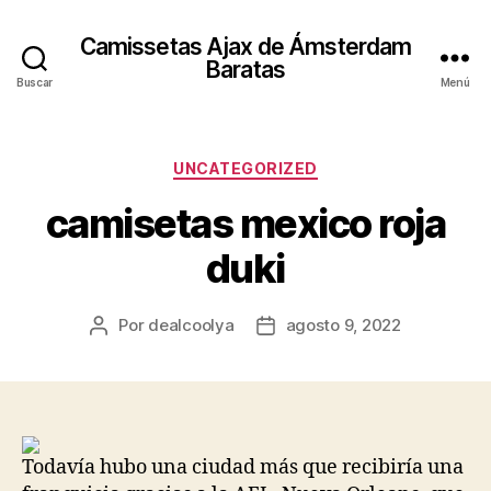
Camissetas Ajax de Ámsterdam
Baratas
Buscar
Menú
Categorías
UNCATEGORIZED
camisetas mexico roja
duki
Por
dealcoolya
agosto 9, 2022
Autor
Fecha
de
de
la
la
entrada
entrada
Todavía hubo una ciudad más que recibiría una