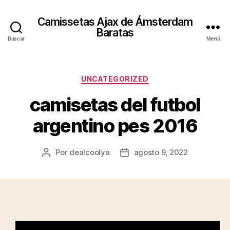
Camissetas Ajax de Ámsterdam
Baratas
Buscar
Menú
Categorías
UNCATEGORIZED
camisetas del futbol
argentino pes 2016
Por
dealcoolya
agosto 9, 2022
Autor
Fecha
de
de
la
la
entrada
entrada