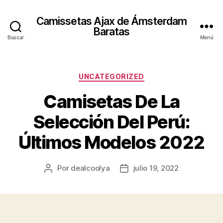
Camissetas Ajax de Ámsterdam
Baratas
Buscar
Menú
Categorías
UNCATEGORIZED
Camisetas De La
Selección Del Perú:
Últimos Modelos 2022
Por
dealcoolya
julio 19, 2022
Autor
Fecha
de
de
la
la
entrada
entrada