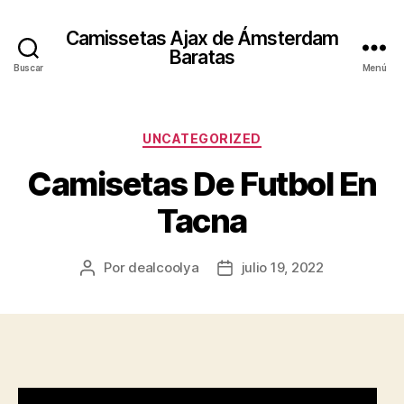
Camissetas Ajax de Ámsterdam
Baratas
Buscar
Menú
Categorías
UNCATEGORIZED
Camisetas De Futbol En
Tacna
Por
dealcoolya
julio 19, 2022
Autor
Fecha
de
de
la
la
entrada
entrada