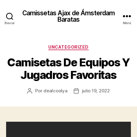
Camissetas Ajax de Ámsterdam
Baratas
Buscar
Menú
Categorías
UNCATEGORIZED
Camisetas De Equipos Y
Jugadros Favoritas
Por
dealcoolya
julio 19, 2022
Autor
Fecha
de
de
la
la
entrada
entrada