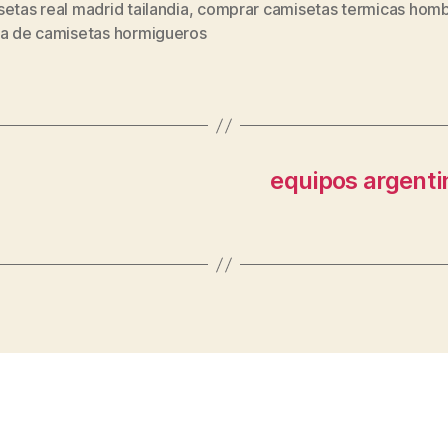
etas real madrid tailandia
,
comprar camisetas termicas hom
s
da de camisetas hormigueros
equipos argenti