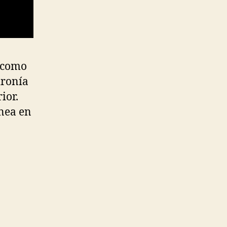
 (como
ironía
ior.
nea en