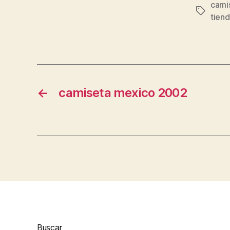
camis
Etiqueta
tien
←
camiseta mexico 2002
Buscar