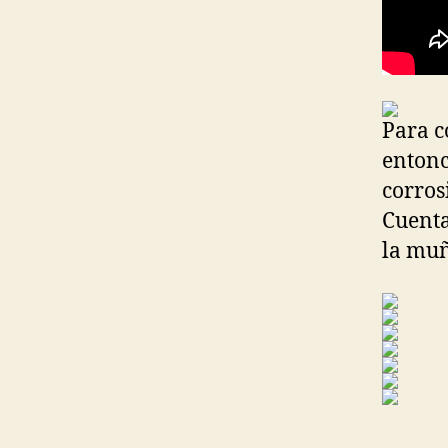
Para c
entonc
corros
Cuenta
la muñ