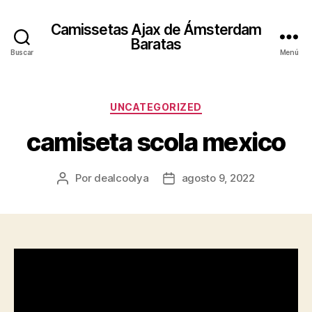
Camissetas Ajax de Ámsterdam
Baratas
Buscar
Menú
Categorías
UNCATEGORIZED
camiseta scola mexico
Por
dealcoolya
agosto 9, 2022
Autor
Fecha
de
de
la
la
entrada
entrada