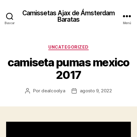
Camissetas Ajax de Ámsterdam
Baratas
Buscar
Menú
Categorías
UNCATEGORIZED
camiseta pumas mexico
2017
Por
dealcoolya
agosto 9, 2022
Autor
Fecha
de
de
la
la
entrada
entrada