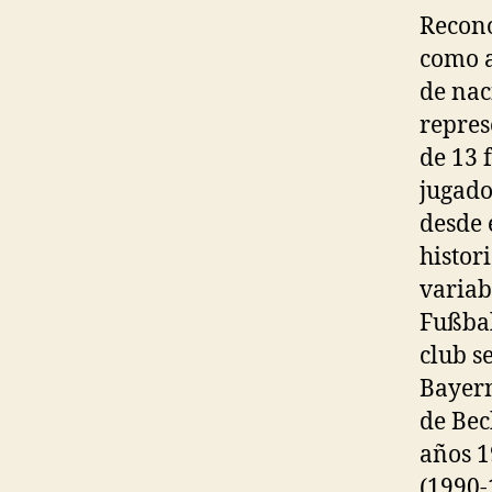
Recono
como a
de nac
repres
de 13 
jugado
desde 
histor
variab
Fußbal
club s
Bayern
de Bec
años 1
(1990-