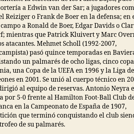
portería a Edwin van der Sar; a jugadores co
l Reiziger o Frank de Boer en la defensa; en 
campo a Ronald de Boer, Edgar Davids o Cla
f; mientras que Patrick Kluivert y Marc Ove
os atacantes. Mehmet Scholl (1992-2007,
ampista) pasó quince temporadas en Bavier
stando un palmarés de ocho ligas, cinco copa
ia, una Copa de la UEFA en 1996 y la Liga d
nes en 2001. Se unió al cuerpo técnico en 20
dirigió al equipo de reservas. Antonio Neyra e
ia por 5-0 frente al Hamilton Foot-Ball Club d
nca en la Campeonato de España de 1907,
ición que terminó conquistando el club sien
 trofeo de su palmarés.