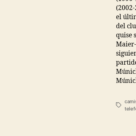
(2002-
el últ
del cl
quise 
Maier-
siguie
partid
Múnich
Múnich
cami
Etiqueta
telef