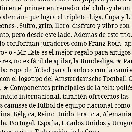
tió en el primer entrenador del club -y de un
 alemán- que logra el triplete -Liga, Copa y L
nes-. Sufro, grito, lloro, disfruto y vibro con
o, pero desde este lado. Además de este trío,
lo conforman jugadores como Franz Roth -a
ro» o «Mr. Este es el mejor regalo para amigos
ares, no es fácil de apilar, la Bundesliga, ★ Pa
a: ropa de fútbol para hombres con la camis
 con el logotipo del Amsterdamsche Football 
. ★ Componentes principales de la tela: poliés
ámbito internacional, también ofrecemos las
s camisas de fútbol de equipo nacional como
ina, Bélgica, Reino Unido, Francia, Alemania, 
a, Portugal, España, Estados Unidos y Urugua