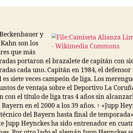
entrada
entrada
 Beckenbauer y
 Kahn son los
res que más
adas portaron el brazalete de capitán con si
adas cada uno. Capitán en 1984, el defensor
l es siete veces campeón de liga. Los merengu
puntos de ventaja sobre el Deportivo La Coruña
 con el título de liga tras 4 años sin alcanzar
l Bayern en el 2000 a los 39 años. ↑ «Jupp He
técnico del Bayern hasta final de temporada»
te Jupp Heynckes ha sido entrenador en cuat
nes. Por otro lado el alemán Jupp Heynckes s