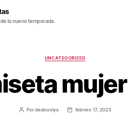
tas
de la nueva temporada.
Categorías
UNCATEGORIZED
iseta mujer 
Por
dealcoolya
febrero 17, 2023
Autor
Fecha
de
de
la
la