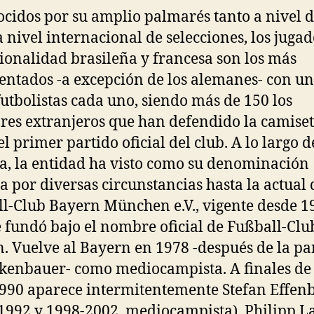
cidos por su amplio palmarés tanto a nivel d
 nivel internacional de selecciones, los juga
ionalidad brasileña y francesa son los más
entados -a excepción de los alemanes- con un 
futbolistas cada uno, siendo más de 150 los
res extranjeros que han defendido la camise
el primer partido oficial del club. A lo largo d
ia, la entidad ha visto como su denominación
a por diversas circunstancias hasta la actual 
l-Club Bayern München e.V., vigente desde 19
e fundó bajo el nombre oficial de Fußball-Clu
. Vuelve al Bayern en 1978 -después de la pa
kenbauer- como mediocampista. A finales de 
990 aparece intermitentemente Stefan Effen
1992 y 1998-2002, mediocampista). Philipp 