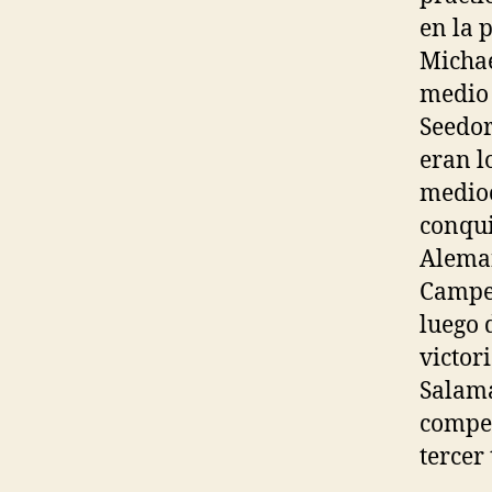
en la 
Michae
medio 
Seedor
eran l
medioc
conqui
Aleman
Campeo
luego 
victor
Salama
compet
tercer