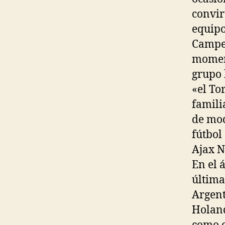
convir
equipo
Campeo
moment
grupo 
«el To
famili
de mod
fútbol
Ajax N
En el 
última
Argent
Holand