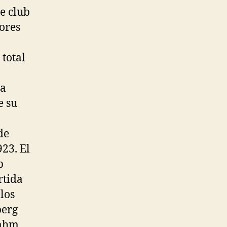
e club
dores
total
ta
e su
de
23. El
b
rtida
los
berg
Lahm