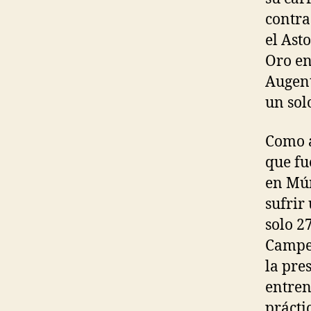
contra
el Ast
Oro en
Augent
un sol
Como a
que fu
en Mún
sufrir
solo 2
Campeo
la pre
entren
prácti