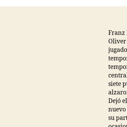
Franz
Oliver
jugado
tempor
tempor
centra
siete 
alzaron
Dejó e
nuevo 
su par
ocasio