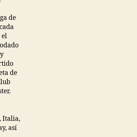
iga de
 cada
 el
podado
 y
rtido
eta de
Club
ter.
Italia,
y, así