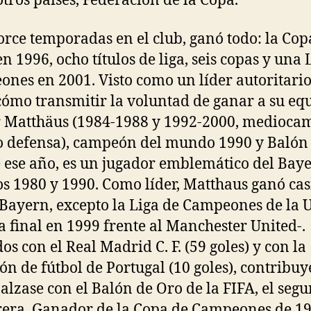
tros países, Federación de la Copa.
orce temporadas en el club, ganó todo: la Cop
n 1996, ocho títulos de liga, seis copas y una 
nes en 2001. Visto como un líder autoritari
cómo transmitir la voluntad de ganar a su eq
 Matthäus (1984-1988 y 1992-2000, medioca
o defensa), campeón del mundo 1990 y Balón
 ese año, es un jugador emblemático del Bay
os 1980 y 1990. Como líder, Matthaus ganó cas
 Bayern, excepto la Liga de Campeones de la 
a final en 1999 frente al Manchester United-.
os con el Real Madrid C. F. (59 goles) y con la
ión de fútbol de Portugal (10 goles), contribu
 alzase con el Balón de Oro de la FIFA, el seg
rera. Ganador de la Copa de Campeones de 1