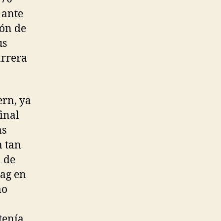
 ante
lón de
us
arrera
ern, ya
final
as
n tan
a de
aag en
mo
tenía