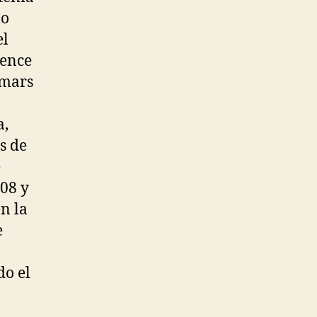
mo
el
rence
rmars
a,
s de
e
08 y
n la
e
do el