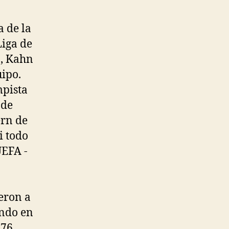
a de la
Liga de
o, Kahn
uipo.
mpista
 de
ern de
i todo
UEFA -
yeron a
undo en
976