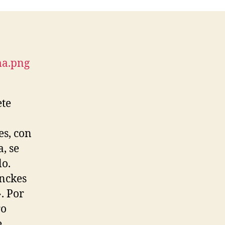
ete
es, con
, se
lo.
ynckes
. Por
ro
e