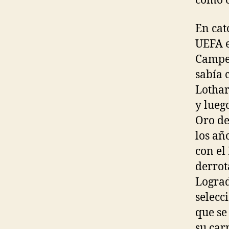
como o
En cat
UEFA e
Campeo
sabía 
Lothar
y lueg
Oro de
los añ
con el
derrot
Lograd
selecc
que se
su car