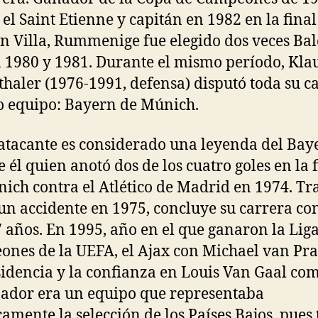
 el Saint Etienne y capitán en 1982 en la final
on Villa, Rummenige fue elegido dos veces Ba
 1980 y 1981. Durante el mismo período, Kla
haler (1976-1991, defensa) disputó toda su c
o equipo: Bayern de Múnich.
tacante es considerado una leyenda del Bay
e él quien anotó dos de los cuatro goles en la 
ich contra el Atlético de Madrid en 1974. Tr
 un accidente en 1975, concluye su carrera co
7 años. En 1995, año en el que ganaron la Lig
nes de la UEFA, el Ajax con Michael van Pr
sidencia y la confianza en Louis Van Gaal co
ador era un equipo que representaba
camente la selección de los Países Bajos, pues 