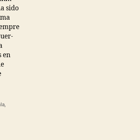
a sido
fama
siempre
auer-
a
s en
de
e
la
,