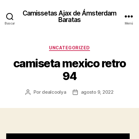
Camissetas Ajax de Ámsterdam
Baratas
Buscar
Menú
Categorías
UNCATEGORIZED
camiseta mexico retro
94
Por
dealcoolya
agosto 9, 2022
Autor
Fecha
de
de
la
la
entrada
entrada