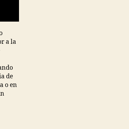
o
r a la
e
zando
ia de
ia o en
un