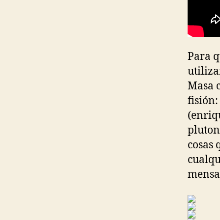
Para q
utiliz
Masa c
fisión
(enriq
pluton
cosas 
cualqu
mensaj