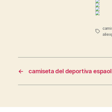
cami
Etiqueta
aliex
←
camiseta del deportiva espao