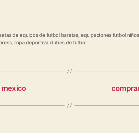
setas de equipos de futbol baratas
,
equipaciones futbol niño
s
press
,
ropa deportiva clubes de futbol
l mexico
comprar