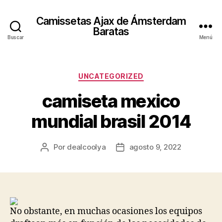
Camissetas Ajax de Ámsterdam
Baratas
Buscar
Menú
Categorías
UNCATEGORIZED
camiseta mexico
mundial brasil 2014
Por
dealcoolya
agosto 9, 2022
Autor
Fecha
de
de
la
la
entrada
entrada
No obstante, en muchas ocasiones los equipos