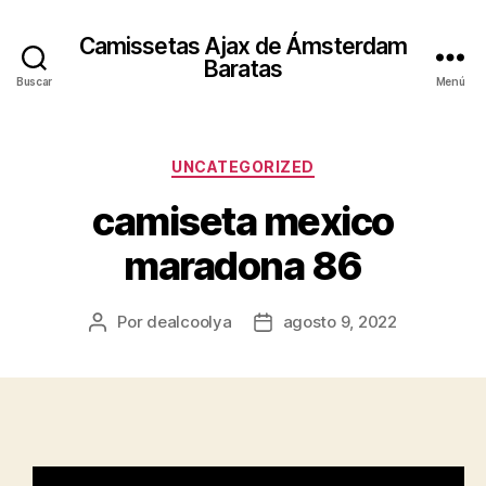
Camissetas Ajax de Ámsterdam
Baratas
Buscar
Menú
Categorías
UNCATEGORIZED
camiseta mexico
maradona 86
Por
dealcoolya
agosto 9, 2022
Autor
Fecha
de
de
la
la
entrada
entrada