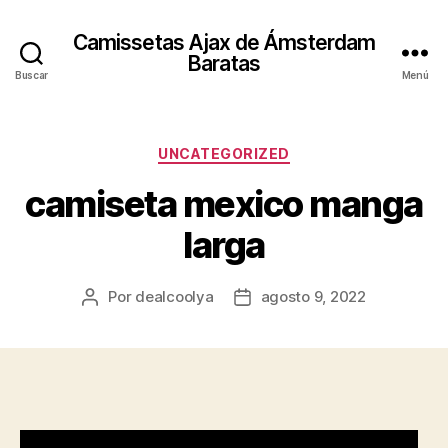
Camissetas Ajax de Ámsterdam
Baratas
Buscar
Menú
Categorías
UNCATEGORIZED
camiseta mexico manga
larga
Por
dealcoolya
agosto 9, 2022
Autor
Fecha
de
de
la
la
entrada
entrada