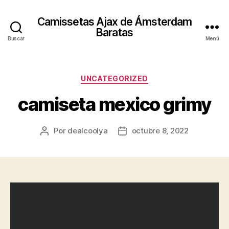
Camissetas Ajax de Ámsterdam
Baratas
Buscar
Menú
Categorías
UNCATEGORIZED
camiseta mexico grimy
Por
dealcoolya
octubre 8, 2022
Autor
Fecha
de
de
la
la
entrada
entrada