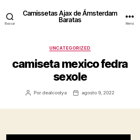
Camissetas Ajax de Ámsterdam
Baratas
Buscar
Menú
Categorías
UNCATEGORIZED
camiseta mexico fedra
sexole
Por
dealcoolya
agosto 9, 2022
Autor
Fecha
de
de
la
la
entrada
entrada