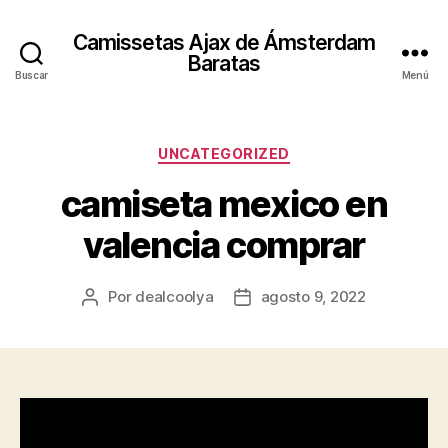
Camissetas Ajax de Ámsterdam
Baratas
Buscar
Menú
Categorías
UNCATEGORIZED
camiseta mexico en
valencia comprar
Por
dealcoolya
agosto 9, 2022
Autor
Fecha
de
de
la
la
entrada
entrada