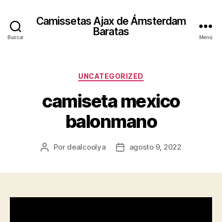
Camissetas Ajax de Ámsterdam
Baratas
Buscar
Menú
Categorías
UNCATEGORIZED
camiseta mexico
balonmano
Por
dealcoolya
agosto 9, 2022
Autor
Fecha
de
de
la
la
entrada
entrada