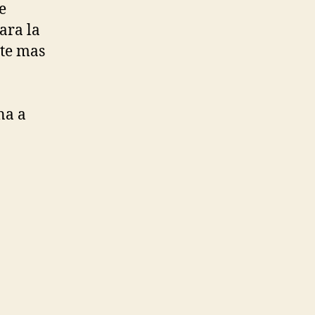
e
ara la
nte mas
na a