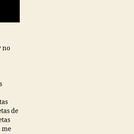
y no
s
tas
etas de
etas
, me