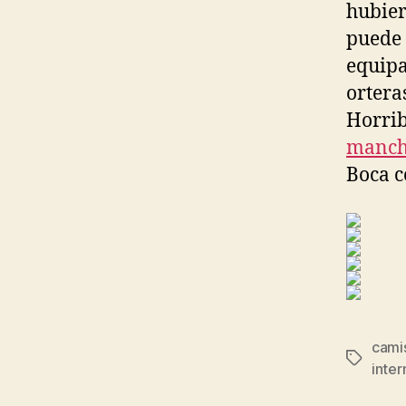
hubier
puede 
equipa
ortera
Horrib
manche
Boca c
cami
Etiqueta
inter