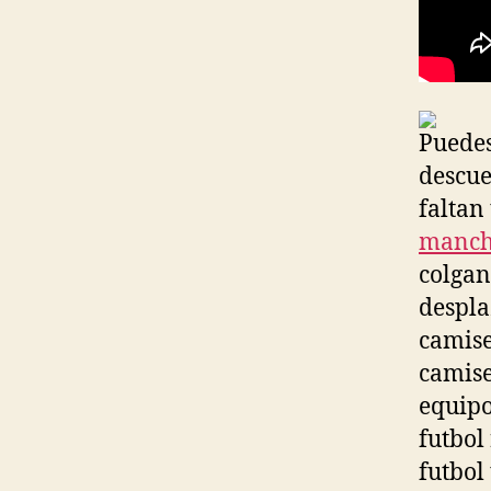
Puedes
descue
faltan
manche
colgan
despla
camise
camise
equipo
futbol
futbol