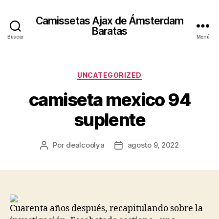
Camissetas Ajax de Ámsterdam
Baratas
Buscar
Menú
Categorías
UNCATEGORIZED
camiseta mexico 94
suplente
Por
dealcoolya
agosto 9, 2022
Autor
Fecha
de
de
la
la
entrada
entrada
Cuarenta años después, recapitulando sobre la