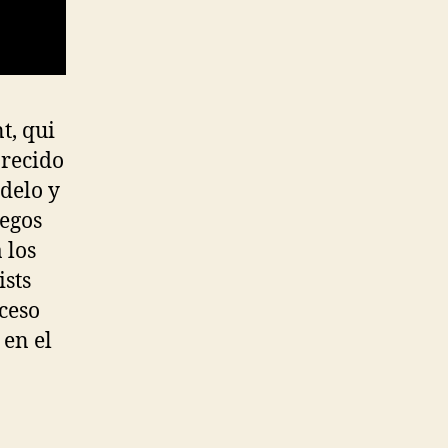
t, qui
arecido
odelo y
uegos
 los
ists
ceso
 en el