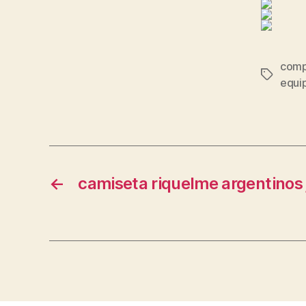
comp
Etiqueta
equi
←
camiseta riquelme argentinos 