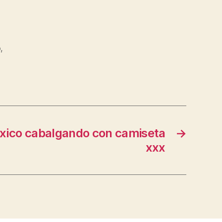
o
,
xico cabalgando con camiseta
→
xxx