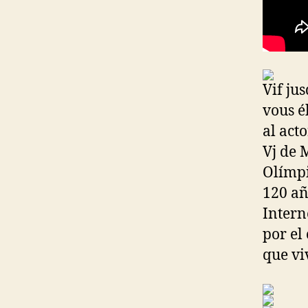
Vif jus
vous éb
al act
Vj de 
Olímpi
120 añ
Intern
por el
que vi