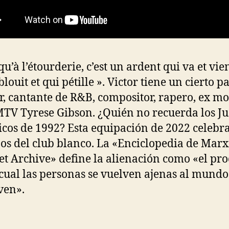
qu’à l’étourderie, c’est un ardent qui va et vien
louit et qui pétille ». Victor tiene un cierto p
or, cantante de R&B, compositor, rapero, ex m
MTV Tyrese Gibson. ¿Quién no recuerda los J
cos de 1992? Esta equipación de 2022 celebra
os del club blanco. La «Enciclopedia de Marx
et Archive» define la alienación como «el pro
 cual las personas se vuelven ajenas al mundo
ven».