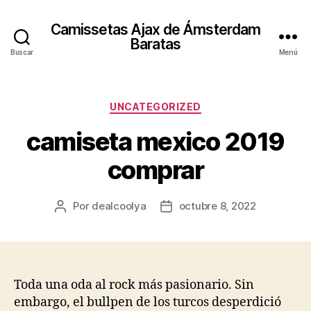
Camissetas Ajax de Ámsterdam
Baratas
Buscar
Menú
Categorías
UNCATEGORIZED
camiseta mexico 2019
comprar
Por
dealcoolya
octubre 8, 2022
Autor
Fecha
de
de
la
la
entrada
entrada
Toda una oda al rock más pasionario. Sin
embargo, el bullpen de los turcos desperdició