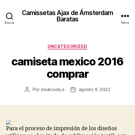
Camissetas Ajax de Ámsterdam
Baratas
Buscar
Menú
Categorías
UNCATEGORIZED
camiseta mexico 2016
comprar
Por
dealcoolya
agosto 9, 2022
Autor
Fecha
de
de
la
la
entrada
entrada
Para el proceso de impresión de los diseños