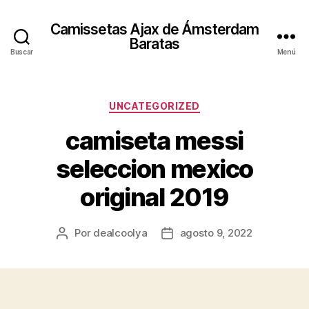
Camissetas Ajax de Ámsterdam
Baratas
Buscar
Menú
Categorías
UNCATEGORIZED
camiseta messi
seleccion mexico
original 2019
Por
dealcoolya
agosto 9, 2022
Autor
Fecha
de
de
la
la
entrada
entrada