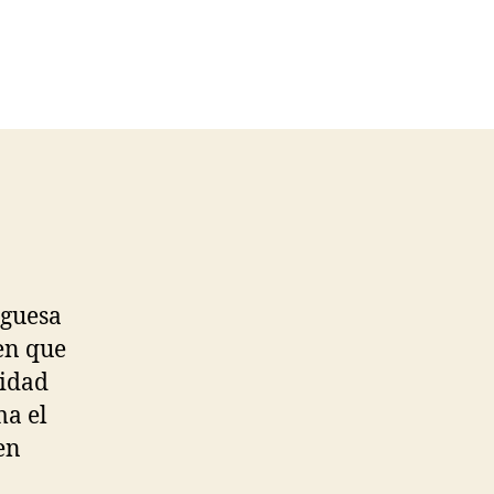
rguesa
en que
cidad
ma el
en