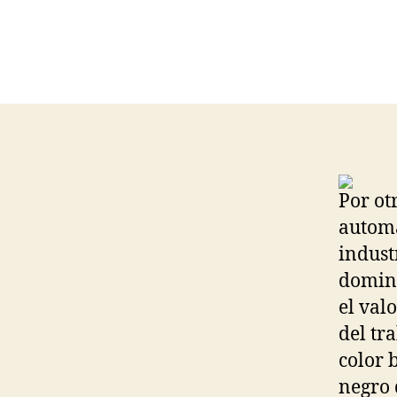
Por ot
automa
indust
domina
el val
del tr
color 
negro d