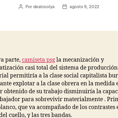
Por
dealcoolya
agosto 9, 2022
Autor
Fecha
de
de
la
la
entrada
entrada
ra parte,
camiseta psg
la mecanización y
tización casi total del sistema de producción
rial permitiría a la clase social capitalista bu
nte explotar a la clase obrera en la medida 
or obtenido de su trabajo disminuiría la capa
abajador para sobrevivir materialmente . Pri
blanco, que va acompañado de los contrastes 
el cuello, y las tres bandas.