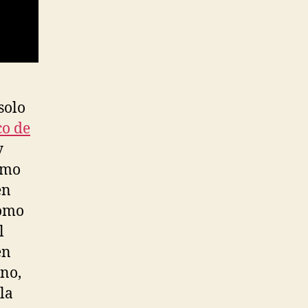
solo
co de
y
smo
en
como
l
en
eno,
la