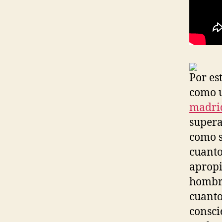
Por es
como u
madri
supera
como s
cuanto
apropi
hombre
cuanto
consci